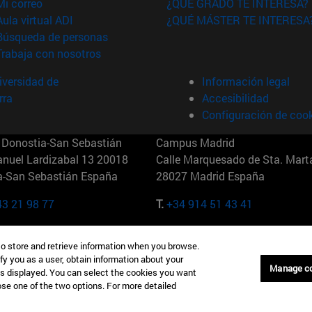
(abre en nueva ventana)
Mi correo
¿QUÉ GRADO TE INTERESA?
(abre en nueva ventana)
Aula virtual ADI
¿QUÉ MÁSTER TE INTERESA
(abre en nueva ventana)
Búsqueda de personas
(abre en nueva ventana)
Trabaja con nosotros
versidad de
Información legal
rra
Accesibilidad
Configuración de coo
Donostia-San Sebastián
Campus Madrid
anuel Lardizabal 13 20018
Calle Marquesado de Sta. Marta
a-San Sebastián España
28027 Madrid España
43 21 98 77
T.
+34 914 51 43 41
Nueva York (IESE)
Campus Munich (IESE)
to store and retrieve information when you browse.
7th St 10019-2201 Nueva York
Maria-Theresia-Straße 15 8167
fy you as a user, obtain information about your
Múnich Alemania
Manage c
is displayed. You can select the cookies you want
oose one of the two options. For more detailed
6 346 8850
T.
+49 89 24209790