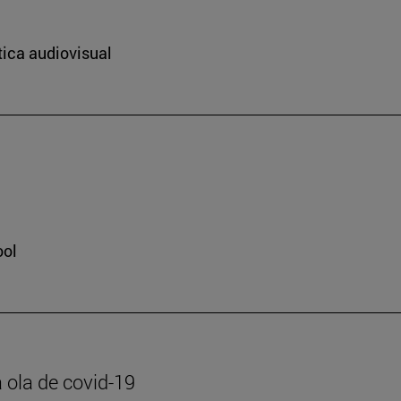
tica audiovisual
ool
 ola de covid-19