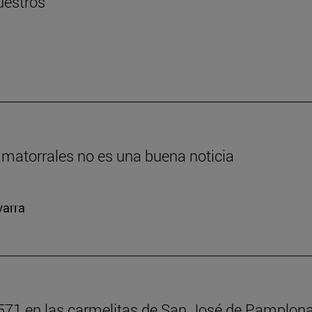
uestros
 matorrales no es una buena noticia
varra
571 en las carmelitas de San José de Pamplon