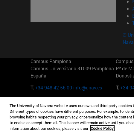
© Uni
Nava
Campus Pamplona
Campus 
Campus Universitario 31009 Pamplona
Pº de M
España
Donosti
T.
+34 948 42 56 00
info@unav.es
T.
+34 9
Campus Madrid (IESE)
Campus 
The University of Navarra website uses our own and third-party cookies 
Camino del Cerro Águila 3 28023
165 W 5
Different types of cookies have different purposes. For example, to identi
Madrid España
EE.UU
browsing habits respecting your privacy, or personalize how the content 
to enable or accept them all. This banner will remain active until you ch
T.
+34 912 11 30 00
T.
+1 64
information about our cookies, please visit our
Cookie Policy.