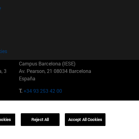
?
kies
Campus Barcelona (IESE)
, 3
Av. Pearson, 21 08034 Barcelona
España
T.
+34 93 253 42 00
Campus Sao Paulo (IESE)
5
Rua Martiniano de Carvalho, 573
01321001 Bela Vista Brasil
ookies
Reject All
Accept All Cookies
T.
+55 11 3177-8300