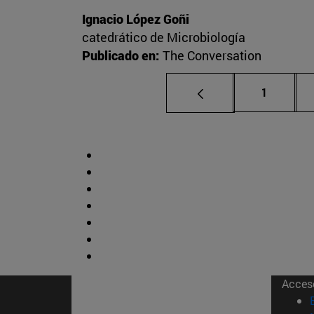
Ignacio López Goñi
catedrático de Microbiología
Publicado en:
The Conversation
Página
1
Acces