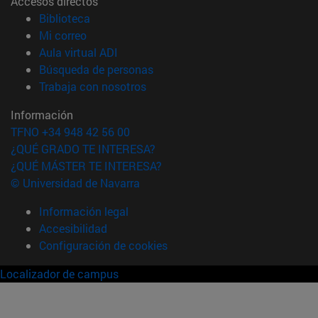
Accesos directos
(abre en nueva ventana)
Biblioteca
(abre en nueva ventana)
Mi correo
(abre en nueva ventana)
Aula virtual ADI
(abre en nueva ventana)
Búsqueda de personas
(abre en nueva ventana)
Trabaja con nosotros
Información
TFNO +34 948 42 56 00
¿QUÉ GRADO TE INTERESA?
¿QUÉ MÁSTER TE INTERESA?
© Universidad de Navarra
Información legal
Accesibilidad
Configuración de cookies
Localizador de campus