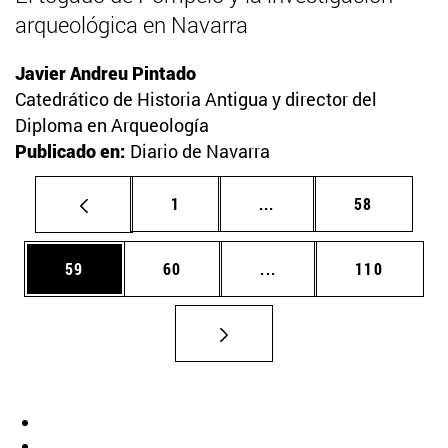
arqueológica en Navarra
Javier Andreu Pintado
Catedrático de Historia Antigua y director del
Diploma en Arqueología
Publicado en:
Diario de Navarra
Página
Páginas intermedias Us
Página
1
...
58
Página
Página
Páginas intermedias U
Página
59
60
...
110