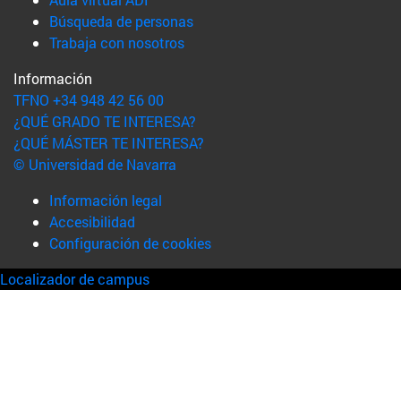
(abre en nueva ventana)
Búsqueda de personas
(abre en nueva ventana)
Trabaja con nosotros
Información
TFNO +34 948 42 56 00
¿QUÉ GRADO TE INTERESA?
¿QUÉ MÁSTER TE INTERESA?
© Universidad de Navarra
Información legal
Accesibilidad
Configuración de cookies
Localizador de campus