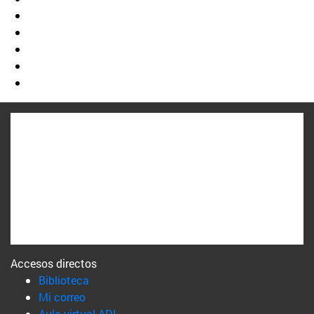
Accesos directos
(abre en nueva ventana)
Biblioteca
(abre en nueva ventana)
Mi correo
(abre en nueva ventana)
Aula virtual ADI