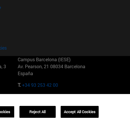
?
kies
Campus Barcelona (IESE)
, 3
Av. Pearson, 21 08034 Barcelona
España
T.
+34 93 253 42 00
Campus Sao Paulo (IESE)
5
Rua Martiniano de Carvalho, 573
01321001 Bela Vista Brasil
ookies
Reject All
Accept All Cookies
T.
+55 11 3177-8300