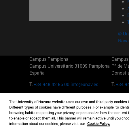
© Uni
Nava
Campus Pamplona
Campus 
Campus Universitario 31009 Pamplona
Pº de M
España
Donosti
T.
+34 948 42 56 00
info@unav.es
T.
+34 9
Campus Madrid (IESE)
Campus 
The University of Navarra website uses our own and third-party cookies 
Camino del Cerro Águila 3 28023
165 W 5
Different types of cookies have different purposes. For example, to identi
Madrid España
EE.UU
browsing habits respecting your privacy, or personalize how the content 
to enable or accept them all. This banner will remain active until you ch
T.
+34 912 11 30 00
T.
+1 64
information about our cookies, please visit our
Cookie Policy.