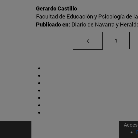
Gerardo Castillo
Facultad de Educación y Psicología de l
Publicado en:
Diario de Navarra y Herald
Página
1
Acces