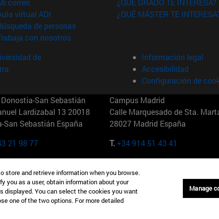
(abre en nueva ventana)
Mi correo
¿QUÉ GRADO TE INTERESA?
(abre en nueva ventana)
Aula virtual ADI
¿QUÉ MÁSTER TE INTERESA
(abre en nueva ventana)
Búsqueda de personas
(abre en nueva ventana)
Trabaja con nosotros
versidad de
Información legal
rra
Accesibilidad
Configuración de coo
Donostia-San Sebastián
Campus Madrid
anuel Lardizabal 13 20018
Calle Marquesado de Sta. Marta
a-San Sebastián España
28027 Madrid España
43 21 98 77
T.
+34 914 51 43 41
Nueva York (IESE)
Campus Munich (IESE)
to store and retrieve information when you browse.
7th St 10019-2201 Nueva York
Maria-Theresia-Straße 15 8167
fy you as a user, obtain information about your
Múnich Alemania
Manage c
is displayed. You can select the cookies you want
oose one of the two options. For more detailed
6 346 8850
T.
+49 89 24209790