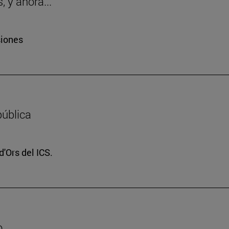
 y ahora..."
siones
pública
d'Ors del ICS.
o