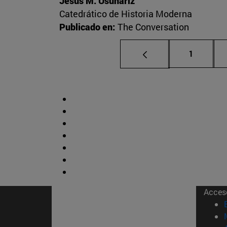
Jesús M. Usunáriz
Catedrático de Historia Moderna
Publicado en:
The Conversation
Página
1
Acces