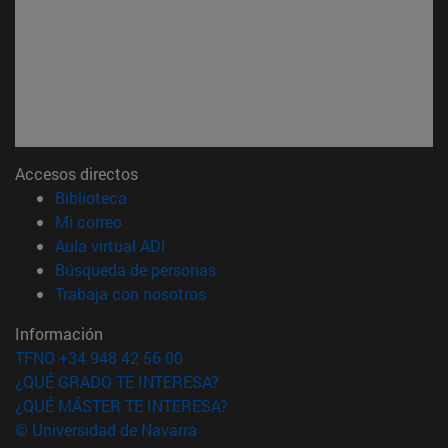
Accesos directos
(abre en nueva ventana)
Biblioteca
(abre en nueva ventana)
Mi correo
(abre en nueva ventana)
Aula virtual ADI
(abre en nueva ventana)
Búsqueda de personas
(abre en nueva ventana)
Trabaja con nosotros
Información
TFNO +34 948 42 56 00
¿QUÉ GRADO TE INTERESA?
¿QUÉ MÁSTER TE INTERESA?
© Universidad de Navarra