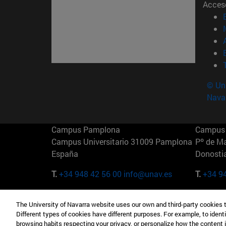
Acces
© Uni
Nava
Campus Pamplona
Campus 
Campus Universitario 31009 Pamplona
Pº de M
España
Donosti
T.
+34 948 42 56 00
info@unav.es
T.
+34 9
Campus Madrid (IESE)
Campus 
The University of Navarra website uses our own and third-party cookies 
Camino del Cerro Águila 3 28023
165 W 5
Different types of cookies have different purposes. For example, to identi
Madrid España
EE.UU
browsing habits respecting your privacy, or personalize how the content 