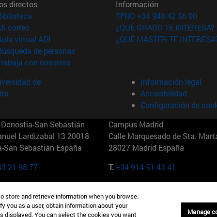
os directos
Información
(abre en nueva ventana)
Biblioteca
TFNO +34 948 42 56 00
(abre en nueva ventana)
Mi correo
¿QUÉ GRADO TE INTERESA?
(abre en nueva ventana)
Aula virtual ADI
¿QUÉ MÁSTER TE INTERESA
(abre en nueva ventana)
Búsqueda de personas
(abre en nueva ventana)
Trabaja con nosotros
versidad de
Información legal
rra
Accesibilidad
Configuración de coo
Donostia-San Sebastián
Campus Madrid
anuel Lardizabal 13 20018
Calle Marquesado de Sta. Marta
a-San Sebastián España
28027 Madrid España
43 21 98 77
T.
+34 914 51 43 41
Nueva York (IESE)
Campus Munich (IESE)
to store and retrieve information when you browse.
7th St 10019-2201 Nueva York
Maria-Theresia-Straße 15 8167
fy you as a user, obtain information about your
Múnich Alemania
Manage c
is displayed. You can select the cookies you want