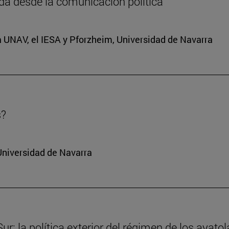
da desde la comunicación política
a UNAV, el IESA y Pforzheim, Universidad de Navarra
s?
Universidad de Navarra
r: la política exterior del régimen de los ayatol