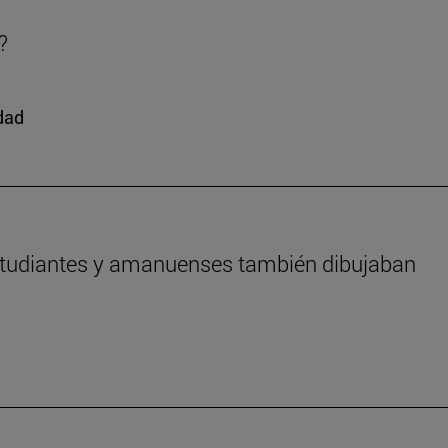
?
edad
estudiantes y amanuenses también dibujaban