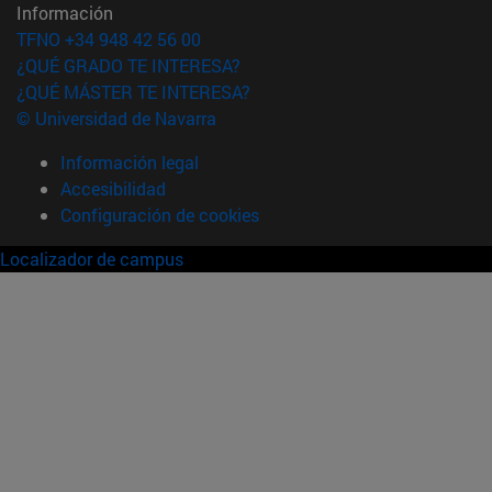
Información
TFNO +34 948 42 56 00
¿QUÉ GRADO TE INTERESA?
¿QUÉ MÁSTER TE INTERESA?
© Universidad de Navarra
Información legal
Accesibilidad
Configuración de cookies
Localizador de campus