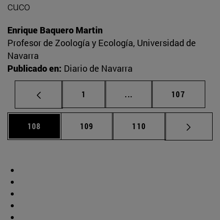
cuco
Enrique Baquero Martin
Profesor de Zoología y Ecología, Universidad de
Navarra
Publicado en:
Diario de Navarra
Página
Páginas intermedias Us
Página
1
...
107
Página
Página
Página
108
109
110