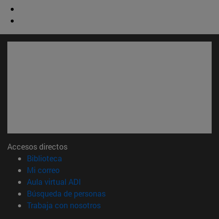
Accesos directos
(abre en nueva ventana)
Biblioteca
(abre en nueva ventana)
Mi correo
(abre en nueva ventana)
Aula virtual ADI
(abre en nueva ventana)
Búsqueda de personas
(abre en nueva ventana)
Trabaja con nosotros