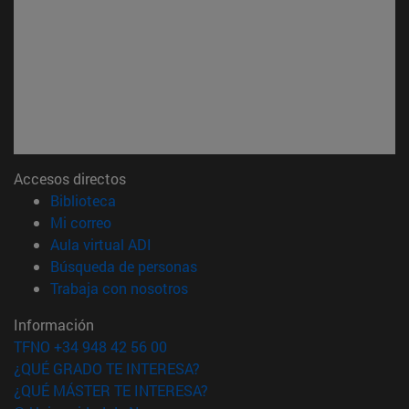
Accesos directos
(abre en nueva ventana)
Biblioteca
(abre en nueva ventana)
Mi correo
(abre en nueva ventana)
Aula virtual ADI
(abre en nueva ventana)
Búsqueda de personas
(abre en nueva ventana)
Trabaja con nosotros
Información
TFNO +34 948 42 56 00
¿QUÉ GRADO TE INTERESA?
¿QUÉ MÁSTER TE INTERESA?