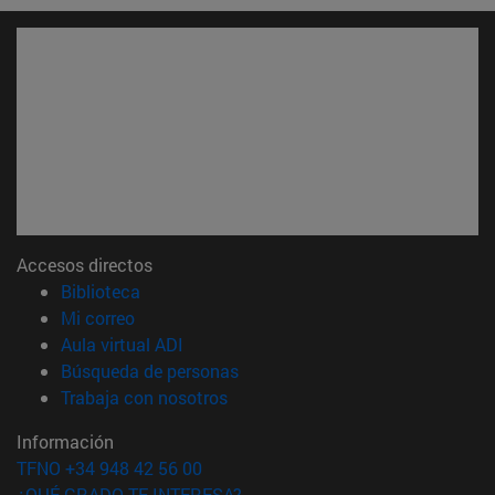
Accesos directos
(abre en nueva ventana)
Biblioteca
(abre en nueva ventana)
Mi correo
(abre en nueva ventana)
Aula virtual ADI
(abre en nueva ventana)
Búsqueda de personas
(abre en nueva ventana)
Trabaja con nosotros
Información
TFNO +34 948 42 56 00
¿QUÉ GRADO TE INTERESA?