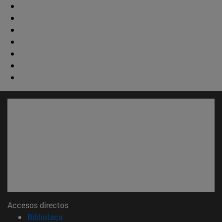
Accesos directos
(abre en nueva ventana)
Biblioteca