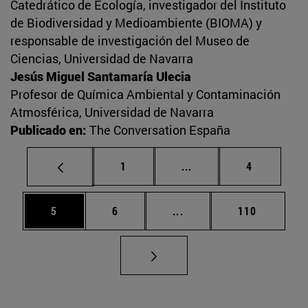
Catedrático de Ecología, investigador del Instituto
de Biodiversidad y Medioambiente (BIOMA) y
responsable de investigación del Museo de
Ciencias, Universidad de Navarra
Jesús Miguel Santamaría Ulecia
Profesor de Química Ambiental y Contaminación
Atmosférica, Universidad de Navarra
Publicado en:
The Conversation España
Página
Páginas intermedias U
Página
1
...
4
Página
Página
Páginas intermedias Use
Página
5
6
...
110