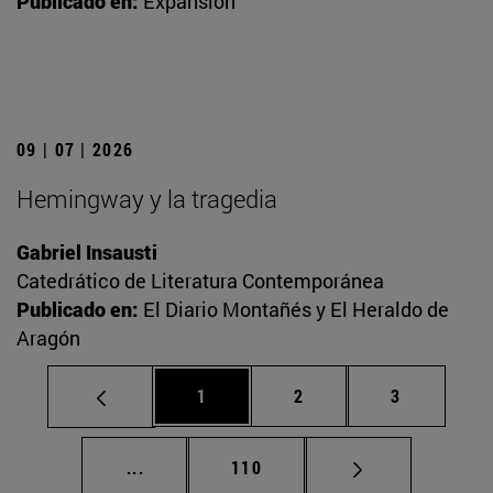
Publicado en:
Expansión
09 | 07 | 2026
Hemingway y la tragedia
Gabriel Insausti
Catedrático de Literatura Contemporánea
Publicado en:
El Diario Montañés y El Heraldo de
Aragón
Página
Página
Página
1
2
3
Páginas intermedias Use TAB para desplaz
Página
...
110