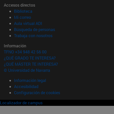
Accesos directos
(abre en nueva ventana)
Biblioteca
(abre en nueva ventana)
Mi correo
(abre en nueva ventana)
Aula virtual ADI
(abre en nueva ventana)
Búsqueda de personas
(abre en nueva ventana)
Trabaja con nosotros
Información
TFNO +34 948 42 56 00
¿QUÉ GRADO TE INTERESA?
¿QUÉ MÁSTER TE INTERESA?
© Universidad de Navarra
Información legal
Accesibilidad
Configuración de cookies
Localizador de campus