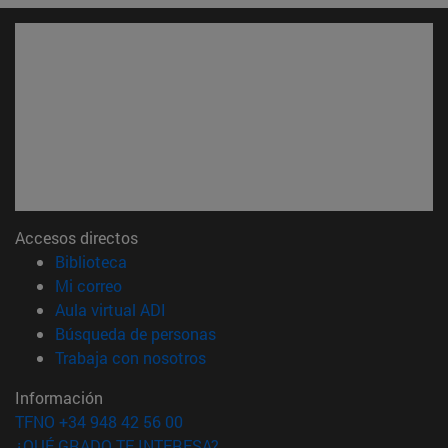
Accesos directos
(abre en nueva ventana)
Biblioteca
(abre en nueva ventana)
Mi correo
(abre en nueva ventana)
Aula virtual ADI
(abre en nueva ventana)
Búsqueda de personas
(abre en nueva ventana)
Trabaja con nosotros
Información
TFNO +34 948 42 56 00
¿QUÉ GRADO TE INTERESA?