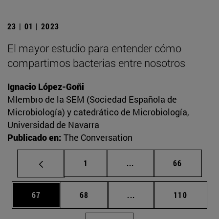
23 | 01 | 2023
El mayor estudio para entender cómo
compartimos bacterias entre nosotros
Ignacio López-Goñi
MIembro de la SEM (Sociedad Española de
Microbiología) y catedrático de Microbiología,
Universidad de Navarra
Publicado en:
The Conversation
Página
Páginas intermedias Us
Página
1
...
66
Página
Página
Páginas intermedias U
Página
67
68
...
110