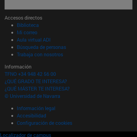
Accesos directos
(abre en nueva ventana)
Biblioteca
(abre en nueva ventana)
Mi correo
(abre en nueva ventana)
Aula virtual ADI
(abre en nueva ventana)
Búsqueda de personas
(abre en nueva ventana)
Trabaja con nosotros
Información
TFNO +34 948 42 56 00
¿QUÉ GRADO TE INTERESA?
¿QUÉ MÁSTER TE INTERESA?
© Universidad de Navarra
Información legal
Accesibilidad
Configuración de cookies
Localizador de campus