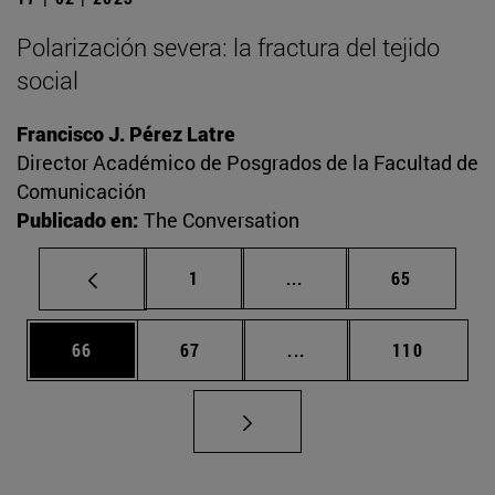
Polarización severa: la fractura del tejido
social
Francisco J. Pérez Latre
Director Académico de Posgrados de la Facultad de
Comunicación
Publicado en:
The Conversation
Página
Páginas intermedias Us
Página
1
...
65
Página
Página
Páginas intermedias U
Página
66
67
...
110