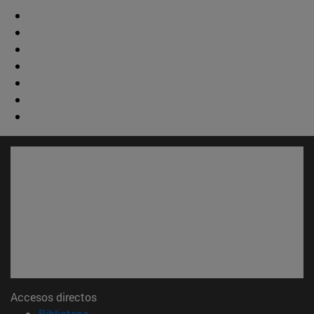
Accesos directos
(abre en nueva ventana)
Biblioteca