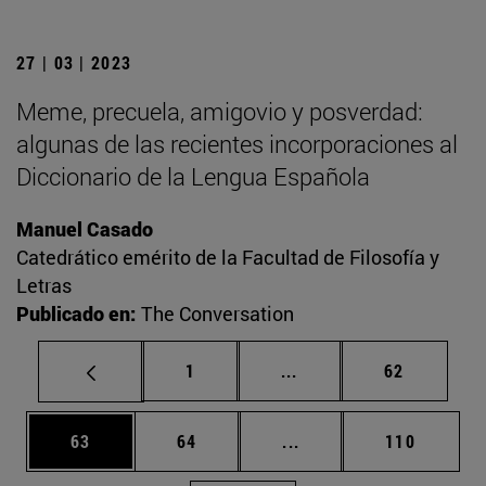
27 | 03 | 2023
Meme, precuela, amigovio y posverdad:
algunas de las recientes incorporaciones al
Diccionario de la Lengua Española
Manuel Casado
Catedrático emérito de la Facultad de Filosofía y
Letras
Publicado en:
The Conversation
Página
Páginas intermedias Us
Página
1
...
62
Página
Página
Páginas intermedias U
Página
63
64
...
110