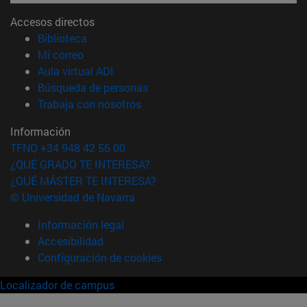
Accesos directos
(abre en nueva ventana)
Biblioteca
(abre en nueva ventana)
Mi correo
(abre en nueva ventana)
Aula virtual ADI
(abre en nueva ventana)
Búsqueda de personas
(abre en nueva ventana)
Trabaja con nosotros
Información
TFNO +34 948 42 56 00
¿QUÉ GRADO TE INTERESA?
¿QUÉ MÁSTER TE INTERESA?
© Universidad de Navarra
Información legal
Accesibilidad
Configuración de cookies
Localizador de campus