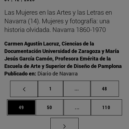
Las Mujeres en las Artes y las Letras en
Navarra (14). Mujeres y fotografía: una
historia olvidada. Navarra 1860-1970
Carmen Agustín Lacruz, Ciencias de la
Documentación Universidad de Zaragoza y María
Jesús García Camón, Profesora Emérita de la
Escuela de Arte y Superior de Diseño de Pamplona
Publicado en:
Diario de Navarra
Página
Páginas intermedias Us
Página
1
...
48
Página
Página
Páginas intermedias U
Página
49
50
...
110