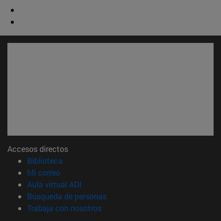
Accesos directos
(abre en nueva ventana)
Biblioteca
(abre en nueva ventana)
Mi correo
(abre en nueva ventana)
Aula virtual ADI
(abre en nueva ventana)
Búsqueda de personas
(abre en nueva ventana)
Trabaja con nosotros