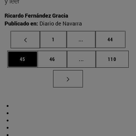
y leer
Ricardo Fernández Gracia
Publicado en:
Diario de Navarra
Página
Páginas intermedias Us
Página
1
...
44
Página
Página
Páginas intermedias U
Página
45
46
...
110