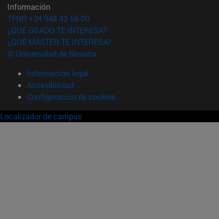
Información
TFNO +34 948 42 56 00
¿QUÉ GRADO TE INTERESA?
¿QUÉ MÁSTER TE INTERESA?
© Universidad de Navarra
Información legal
Accesibilidad
Configuración de cookies
Localizador de campus