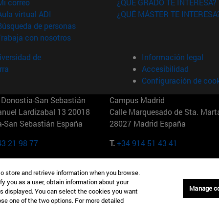
(abre en nueva ventana)
Mi correo
¿QUÉ GRADO TE INTERESA?
(abre en nueva ventana)
Aula virtual ADI
¿QUÉ MÁSTER TE INTERESA
(abre en nueva ventana)
Búsqueda de personas
(abre en nueva ventana)
Trabaja con nosotros
versidad de
Información legal
rra
Accesibilidad
Configuración de coo
Donostia-San Sebastián
Campus Madrid
anuel Lardizabal 13 20018
Calle Marquesado de Sta. Marta
a-San Sebastián España
28027 Madrid España
43 21 98 77
T.
+34 914 51 43 41
Nueva York (IESE)
Campus Munich (IESE)
to store and retrieve information when you browse.
7th St 10019-2201 Nueva York
Maria-Theresia-Straße 15 8167
fy you as a user, obtain information about your
Múnich Alemania
Manage c
is displayed. You can select the cookies you want
oose one of the two options. For more detailed
6 346 8850
T.
+49 89 24209790