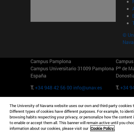
© Uni
Nava
Campus Pamplona
Campus 
Campus Universitario 31009 Pamplona
Pº de M
España
Donosti
T.
+34 948 42 56 00
info@unav.es
T.
+34 9
Campus Madrid (IESE)
Campus 
The University of Navarra website uses our own and third-party cookies 
Camino del Cerro Águila 3 28023
165 W 5
Different types of cookies have different purposes. For example, to identi
Madrid España
EE.UU
browsing habits respecting your privacy, or personalize how the content 
to enable or accept them all. This banner will remain active until you ch
T.
+34 912 11 30 00
T.
+1 64
information about our cookies, please visit our
Cookie Policy.