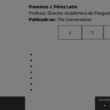
Francisco J. Pérez Latre
Profesor. Director Académico de Posgra
Publicado en:
The Conversation
Página
1
Acces