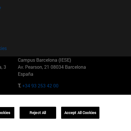
?
kies
Campus Barcelona (IESE)
, 3
Av. Pearson, 21 08034 Barcelona
España
T.
+34 93 253 42 00
Campus Sao Paulo (IESE)
5
Rua Martiniano de Carvalho, 573
01321001 Bela Vista Brasil
ookies
Reject All
Accept All Cookies
T.
+55 11 3177-8300