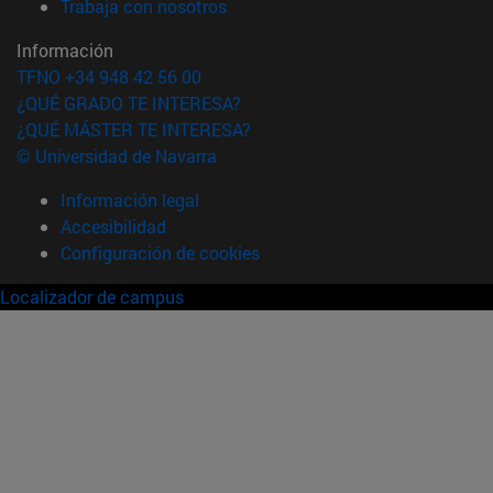
(abre en nueva ventana)
Trabaja con nosotros
Información
TFNO +34 948 42 56 00
¿QUÉ GRADO TE INTERESA?
¿QUÉ MÁSTER TE INTERESA?
© Universidad de Navarra
Información legal
Accesibilidad
Configuración de cookies
Localizador de campus