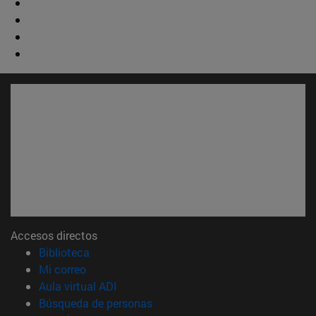
Accesos directos
(abre en nueva ventana)
Biblioteca
(abre en nueva ventana)
Mi correo
(abre en nueva ventana)
Aula virtual ADI
(abre en nueva ventana)
Búsqueda de personas