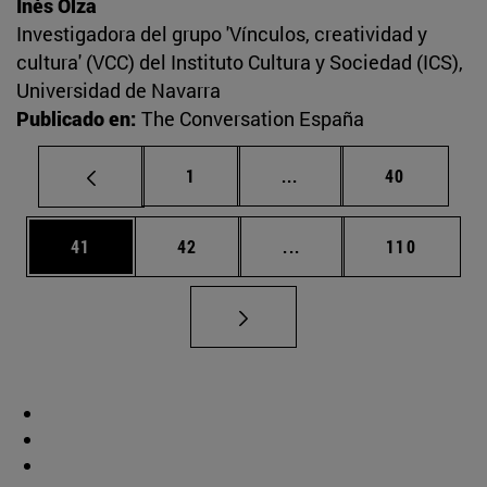
Inés Olza
Investigadora del grupo 'Vínculos, creatividad y
cultura' (VCC) del Instituto Cultura y Sociedad (ICS),
Universidad de Navarra
Publicado en:
The Conversation España
Página
Páginas intermedias Us
Página
1
...
40
Página
Página
Páginas intermedias U
Página
41
42
...
110