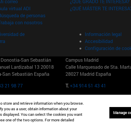
(abre en nueva ventana)
Mi correo
¿QUÉ GRADO TE INTERESA?
(abre en nueva ventana)
Aula virtual ADI
¿QUÉ MÁSTER TE INTERESA
(abre en nueva ventana)
Búsqueda de personas
(abre en nueva ventana)
Trabaja con nosotros
versidad de
Información legal
rra
Accesibilidad
Configuración de coo
Donostia-San Sebastián
Campus Madrid
anuel Lardizabal 13 20018
Calle Marquesado de Sta. Marta
a-San Sebastián España
28027 Madrid España
43 21 98 77
T.
+34 914 51 43 41
Nueva York (IESE)
Campus Munich (IESE)
to store and retrieve information when you browse.
7th St 10019-2201 Nueva York
Maria-Theresia-Straße 15 8167
fy you as a user, obtain information about your
Múnich Alemania
Manage c
is displayed. You can select the cookies you want
oose one of the two options. For more detailed
6 346 8850
T.
+49 89 24209790