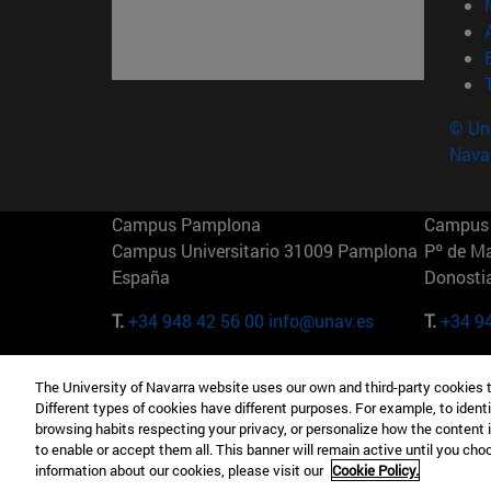
© Uni
Nava
Campus Pamplona
Campus 
Campus Universitario 31009 Pamplona
Pº de M
España
Donosti
T.
+34 948 42 56 00
info@unav.es
T.
+34 9
Campus Madrid (IESE)
Campus 
The University of Navarra website uses our own and third-party cookies 
Camino del Cerro Águila 3 28023
165 W 5
Different types of cookies have different purposes. For example, to identi
Madrid España
EE.UU
browsing habits respecting your privacy, or personalize how the content 
to enable or accept them all. This banner will remain active until you ch
T.
+34 912 11 30 00
T.
+1 64
information about our cookies, please visit our
Cookie Policy.