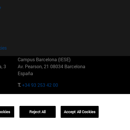
?
kies
Campus Barcelona (IESE)
, 3
Av. Pearson, 21 08034 Barcelona
España
T.
+34 93 253 42 00
Campus Sao Paulo (IESE)
5
Rua Martiniano de Carvalho, 573
01321001 Bela Vista Brasil
ookies
Reject All
Accept All Cookies
T.
+55 11 3177-8300