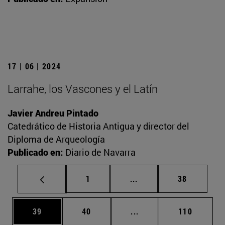
17 | 06 | 2024
Larrahe, los Vascones y el Latín
Javier Andreu Pintado
Catedrático de Historia Antigua y director del
Diploma de Arqueología
Publicado en:
Diario de Navarra
Página
Páginas intermedias Us
Página
1
...
38
Página
Página
Páginas intermedias U
Página
39
40
...
110