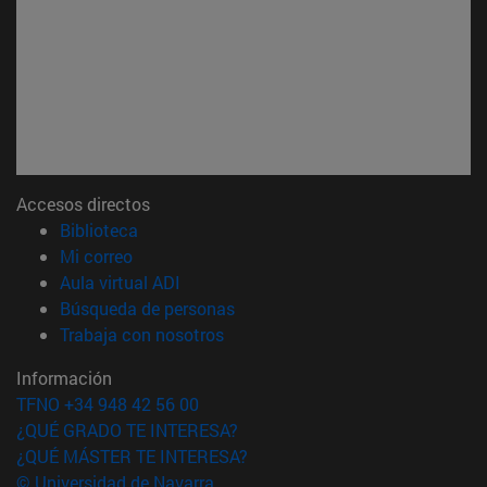
Accesos directos
(abre en nueva ventana)
Biblioteca
(abre en nueva ventana)
Mi correo
(abre en nueva ventana)
Aula virtual ADI
(abre en nueva ventana)
Búsqueda de personas
(abre en nueva ventana)
Trabaja con nosotros
Información
TFNO +34 948 42 56 00
¿QUÉ GRADO TE INTERESA?
¿QUÉ MÁSTER TE INTERESA?
© Universidad de Navarra