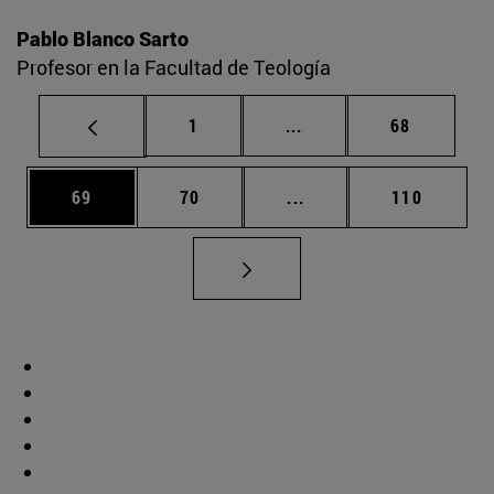
Pablo Blanco Sarto
Profesor en la Facultad de Teología
Página
Páginas intermedias Us
Página
1
...
68
Página
Página
Páginas intermedias U
Página
69
70
...
110