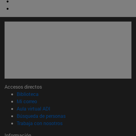
Accesos directos
(abre en nueva ventana)
Biblioteca
(abre en nueva ventana)
Mi correo
(abre en nueva ventana)
Aula virtual ADI
(abre en nueva ventana)
Búsqueda de personas
(abre en nueva ventana)
Trabaja con nosotros
Información