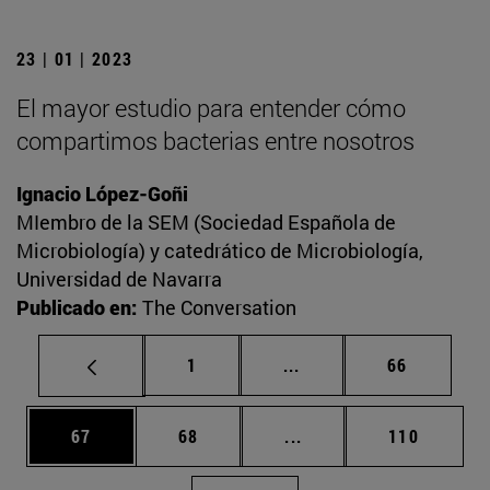
23 | 01 | 2023
El mayor estudio para entender cómo
compartimos bacterias entre nosotros
Ignacio López-Goñi
MIembro de la SEM (Sociedad Española de
Microbiología) y catedrático de Microbiología,
Universidad de Navarra
Publicado en:
The Conversation
Página
Páginas intermedias Us
Página
1
...
66
Página
Página
Páginas intermedias U
Página
67
68
...
110