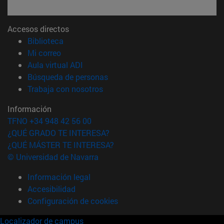
Accesos directos
(abre en nueva ventana)
Biblioteca
(abre en nueva ventana)
Mi correo
(abre en nueva ventana)
Aula virtual ADI
(abre en nueva ventana)
Búsqueda de personas
(abre en nueva ventana)
Trabaja con nosotros
Información
TFNO +34 948 42 56 00
¿QUÉ GRADO TE INTERESA?
¿QUÉ MÁSTER TE INTERESA?
© Universidad de Navarra
Información legal
Accesibilidad
Configuración de cookies
Localizador de campus