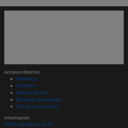
Accesos directos
(abre en nueva ventana)
Biblioteca
(abre en nueva ventana)
Mi correo
(abre en nueva ventana)
Aula virtual ADI
(abre en nueva ventana)
Búsqueda de personas
(abre en nueva ventana)
Trabaja con nosotros
Información
TFNO +34 948 42 56 00