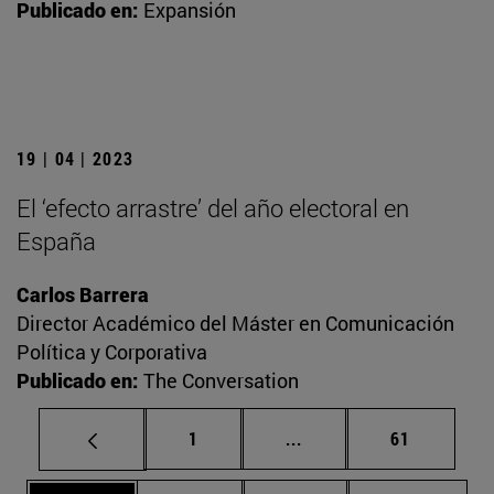
Publicado en:
Expansión
19 | 04 | 2023
El ‘efecto arrastre’ del año electoral en
España
Carlos Barrera
Director Académico del Máster en Comunicación
Política y Corporativa
Publicado en:
The Conversation
Página
Páginas intermedias Us
Página
1
...
61