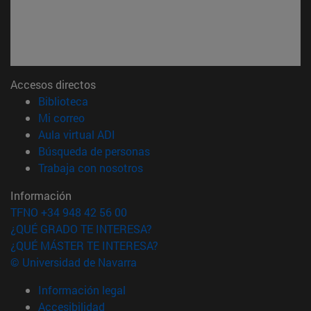
Accesos directos
(abre en nueva ventana)
Biblioteca
(abre en nueva ventana)
Mi correo
(abre en nueva ventana)
Aula virtual ADI
(abre en nueva ventana)
Búsqueda de personas
(abre en nueva ventana)
Trabaja con nosotros
Información
TFNO +34 948 42 56 00
¿QUÉ GRADO TE INTERESA?
¿QUÉ MÁSTER TE INTERESA?
© Universidad de Navarra
Información legal
Accesibilidad