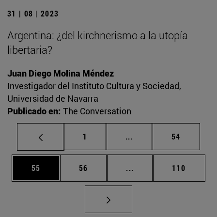
31 | 08 | 2023
Argentina: ¿del kirchnerismo a la utopía
libertaria?
Juan Diego Molina Méndez
Investigador del Instituto Cultura y Sociedad,
Universidad de Navarra
Publicado en:
The Conversation
Página
Páginas intermedias Us
Página
1
...
54
Página
Página
Páginas intermedias U
Página
55
56
...
110