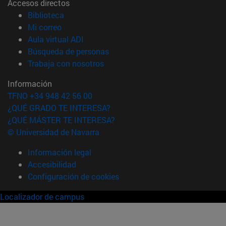
Accesos directos
(abre en nueva ventana)
Biblioteca
(abre en nueva ventana)
Mi correo
(abre en nueva ventana)
Aula virtual ADI
(abre en nueva ventana)
Búsqueda de personas
(abre en nueva ventana)
Trabaja con nosotros
Información
TFNO +34 948 42 56 00
¿QUÉ GRADO TE INTERESA?
¿QUÉ MÁSTER TE INTERESA?
© Universidad de Navarra
Información legal
Accesibilidad
Configuración de cookies
Localizador de campus