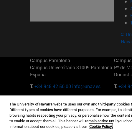
© Uni
Nava
Campus Pamplona
Campus 
Campus Universitario 31009 Pamplona
Pº de M
España
Donosti
T.
+34 948 42 56 00
info@unav.es
T.
+34 9
Campus Madrid (IESE)
Campus 
The University of Navarra website uses our own and third-party cookies 
Camino del Cerro Águila 3 28023
165 W 5
Different types of cookies have different purposes. For example, to identi
Madrid España
EE.UU
browsing habits respecting your privacy, or personalize how the content 
to enable or accept them all. This banner will remain active until you ch
T.
+34 912 11 30 00
T.
+1 64
information about our cookies, please visit our
Cookie Policy.