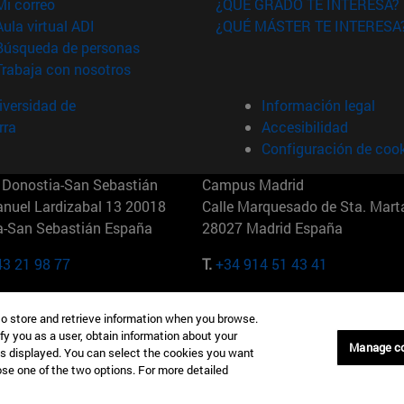
(abre en nueva ventana)
Mi correo
¿QUÉ GRADO TE INTERESA?
(abre en nueva ventana)
Aula virtual ADI
¿QUÉ MÁSTER TE INTERESA
(abre en nueva ventana)
Búsqueda de personas
(abre en nueva ventana)
Trabaja con nosotros
versidad de
Información legal
rra
Accesibilidad
Configuración de coo
Donostia-San Sebastián
Campus Madrid
anuel Lardizabal 13 20018
Calle Marquesado de Sta. Marta
a-San Sebastián España
28027 Madrid España
43 21 98 77
T.
+34 914 51 43 41
Nueva York (IESE)
Campus Munich (IESE)
to store and retrieve information when you browse.
7th St 10019-2201 Nueva York
Maria-Theresia-Straße 15 8167
fy you as a user, obtain information about your
Múnich Alemania
Manage c
is displayed. You can select the cookies you want
oose one of the two options. For more detailed
6 346 8850
T.
+49 89 24209790