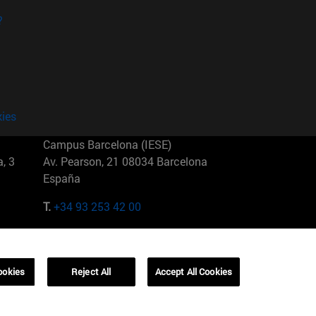
?
kies
Campus Barcelona (IESE)
, 3
Av. Pearson, 21 08034 Barcelona
España
T.
+34 93 253 42 00
Campus Sao Paulo (IESE)
5
Rua Martiniano de Carvalho, 573
01321001 Bela Vista Brasil
ookies
Reject All
Accept All Cookies
T.
+55 11 3177-8300