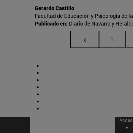
Gerardo Castillo
Facultad de Educación y Psicología de l
Publicado en:
Diario de Navarra y Herald
Página
1
Acces