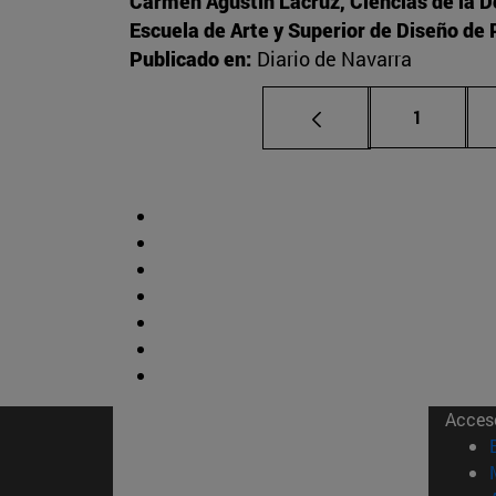
Carmen Agustín Lacruz, Ciencias de la 
Escuela de Arte y Superior de Diseño d
Publicado en:
Diario de Navarra
Página
1
Acces