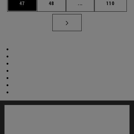
Página
Página
Páginas intermedias U
Página
47
48
...
110