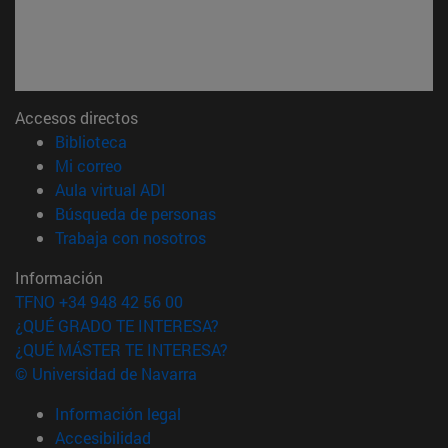
Accesos directos
(abre en nueva ventana)
Biblioteca
(abre en nueva ventana)
Mi correo
(abre en nueva ventana)
Aula virtual ADI
(abre en nueva ventana)
Búsqueda de personas
(abre en nueva ventana)
Trabaja con nosotros
Información
TFNO +34 948 42 56 00
¿QUÉ GRADO TE INTERESA?
¿QUÉ MÁSTER TE INTERESA?
© Universidad de Navarra
Información legal
Accesibilidad