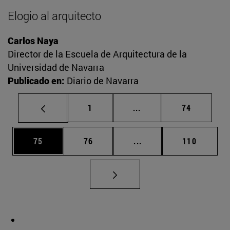
Elogio al arquitecto
Carlos Naya
Director de la Escuela de Arquitectura de la
Universidad de Navarra
Publicado en:
Diario de Navarra
Página
Páginas intermedias Us
Página
1
...
74
Página
Página
Páginas intermedias U
Página
75
76
...
110