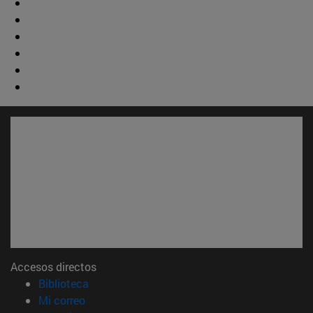
Accesos directos
(abre en nueva ventana)
Biblioteca
(abre en nueva ventana)
Mi correo