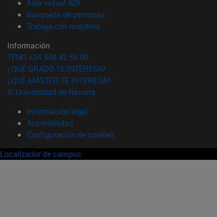
(abre en nueva ventana)
Aula virtual ADI
(abre en nueva ventana)
Búsqueda de personas
(abre en nueva ventana)
Trabaja con nosotros
Información
TFNO +34 948 42 56 00
¿QUÉ GRADO TE INTERESA?
¿QUÉ MÁSTER TE INTERESA?
© Universidad de Navarra
Información legal
Accesibilidad
Configuración de cookies
Localizador de campus