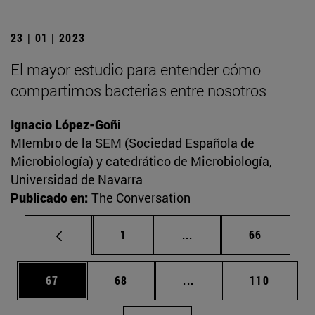
23 | 01 | 2023
El mayor estudio para entender cómo
compartimos bacterias entre nosotros
Ignacio López-Goñi
MIembro de la SEM (Sociedad Española de
Microbiología) y catedrático de Microbiología,
Universidad de Navarra
Publicado en:
The Conversation
Página
Páginas intermedias Us
Página
1
...
66
Página
Página
Páginas intermedias U
Página
67
68
...
110