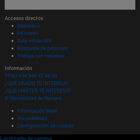
Accesos directos
(abre en nueva ventana)
Biblioteca
(abre en nueva ventana)
Mi correo
(abre en nueva ventana)
Aula virtual ADI
(abre en nueva ventana)
Búsqueda de personas
(abre en nueva ventana)
Trabaja con nosotros
Información
TFNO +34 948 42 56 00
¿QUÉ GRADO TE INTERESA?
¿QUÉ MÁSTER TE INTERESA?
© Universidad de Navarra
Información legal
Accesibilidad
Configuración de cookies
Localizador de campus