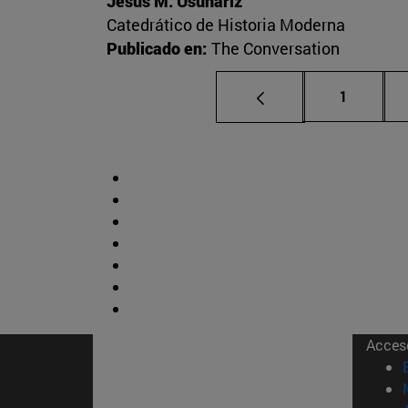
Jesús M. Usunáriz
Catedrático de Historia Moderna
Publicado en:
The Conversation
Página
1
Acces