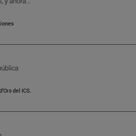
 y ahora..."
siones
pública
d'Ors del ICS.
o