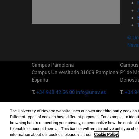
© Uni
Nava
Campus Pamplona
Campus 
Campus Universitario 31009 Pamplona
Pº de M
España
Donosti
T.
+34 948 42 56 00
info@unav.es
T.
+34 9
Campus Madrid (IESE)
Campus 
The University of Navarra website uses our own and third-party cookies 
Camino del Cerro Águila 3 28023
165 W 5
Different types of cookies have different purposes. For example, to identi
Madrid España
EE.UU
browsing habits respecting your privacy, or personalize how the content 
to enable or accept them all. This banner will remain active until you ch
T.
+34 912 11 30 00
T.
+1 64
information about our cookies, please visit our
Cookie Policy.