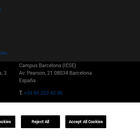
?
kies
Campus Barcelona (IESE)
, 3
Av. Pearson, 21 08034 Barcelona
España
T.
+34 93 253 42 00
Campus Sao Paulo (IESE)
5
Rua Martiniano de Carvalho, 573
01321001 Bela Vista Brasil
ookies
Reject All
Accept All Cookies
T.
+55 11 3177-8300