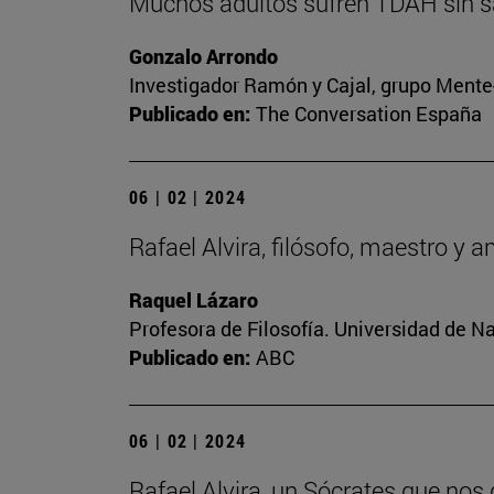
Muchos adultos sufren TDAH sin sa
Gonzalo Arrondo
Investigador Ramón y Cajal, grupo Mente-
Publicado en:
The Conversation España
06 | 02 | 2024
Rafael Alvira, filósofo, maestro y 
Raquel Lázaro
Profesora de Filosofía. Universidad de N
Publicado en:
ABC
06 | 02 | 2024
Rafael Alvira, un Sócrates que nos 