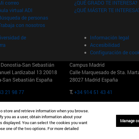
(abre en nueva ventana)
Mi correo
¿QUÉ GRADO TE INTERESA?
(abre en nueva ventana)
Aula virtual ADI
¿QUÉ MÁSTER TE INTERESA
(abre en nueva ventana)
Búsqueda de personas
(abre en nueva ventana)
Trabaja con nosotros
versidad de
Información legal
rra
Accesibilidad
Configuración de coo
Donostia-San Sebastián
Campus Madrid
anuel Lardizabal 13 20018
Calle Marquesado de Sta. Marta
a-San Sebastián España
28027 Madrid España
43 21 98 77
T.
+34 914 51 43 41
Nueva York (IESE)
Campus Munich (IESE)
to store and retrieve information when you browse.
7th St 10019-2201 Nueva York
Maria-Theresia-Straße 15 8167
fy you as a user, obtain information about your
Múnich Alemania
Manage c
is displayed. You can select the cookies you want
oose one of the two options. For more detailed
6 346 8850
T.
+49 89 24209790