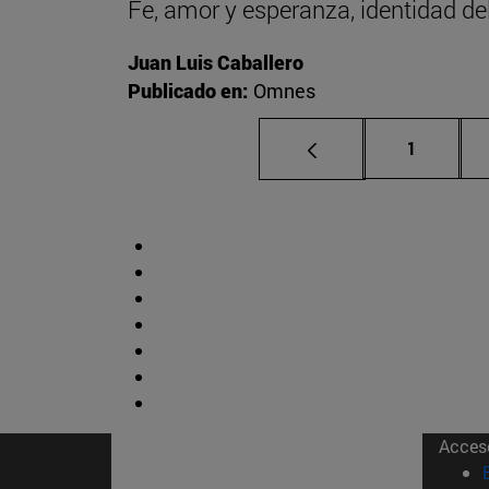
Fe, amor y esperanza, identidad del 
Juan Luis Caballero
Publicado en:
Omnes
Página
1
Acces