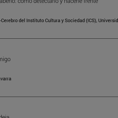
berlo: cómo detectarlo y hacerle frente
Cerebro del Instituto Cultura y Sociedad (ICS), Universi
amigo
avarra
deja