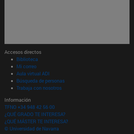
Accesos directos
(abre en nueva ventana)
Biblioteca
(abre en nueva ventana)
Mi correo
(abre en nueva ventana)
Aula virtual ADI
(abre en nueva ventana)
Búsqueda de personas
(abre en nueva ventana)
Trabaja con nosotros
Información
TFNO +34 948 42 56 00
¿QUÉ GRADO TE INTERESA?
¿QUÉ MÁSTER TE INTERESA?
© Universidad de Navarra