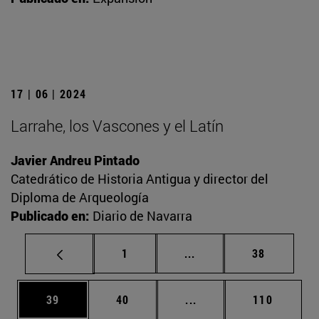
17 | 06 | 2024
Larrahe, los Vascones y el Latín
Javier Andreu Pintado
Catedrático de Historia Antigua y director del
Diploma de Arqueología
Publicado en:
Diario de Navarra
Página
Páginas intermedias Us
Página
1
...
38
Página
Página
Páginas intermedias U
Página
39
40
...
110