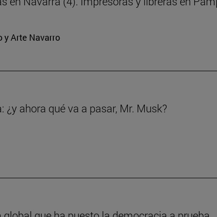
ras en Navarra (4). Impresoras y libreras en Pa
o y Arte Navarro
a: ¿y ahora qué va a pasar, Mr. Musk?
a global que ha puesto la democracia a prueba