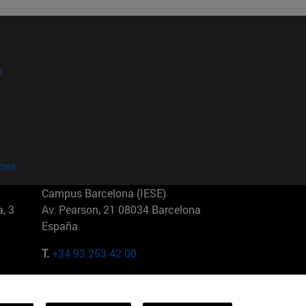
?
kies
Campus Barcelona (IESE)
, 3
Av. Pearson, 21 08034 Barcelona
España
T.
+34 93 253 42 00
Campus Sao Paulo (IESE)
5
Rua Martiniano de Carvalho, 573