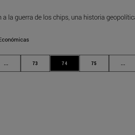
 la guerra de los chips, una historia geopolític
e Económicas
Páginas intermedias Use TAB para desplazarse.
Página
Página
Página
Pági
...
73
74
75
...