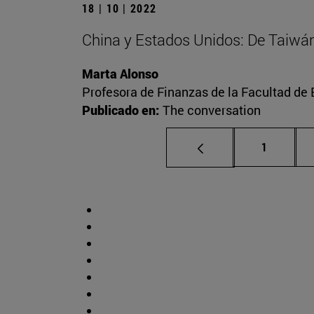
18 | 10 | 2022
China y Estados Unidos: De Taiwán a
Marta Alonso
Profesora de Finanzas de la Facultad d
Publicado en:
The conversation
Página
1