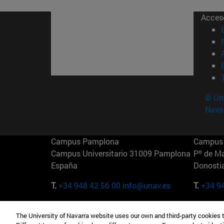
Acces
© Uni
Nava
Campus Pamplona
Campus 
Campus Universitario 31009 Pamplona
Pº de M
España
Donosti
T.
+34 948 42 56 00
info@unav.es
T.
+34 9
Campus Madrid (IESE)
Campus 
The University of Navarra website uses our own and third-party cookies 
Camino del Cerro Águila 3 28023
165 W 5