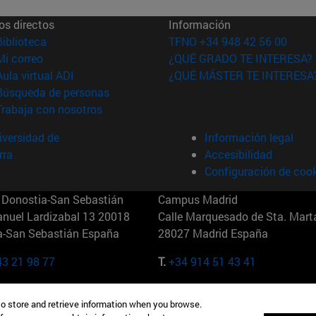
os directos
Información
(abre en nueva ventana)
Biblioteca
TFNO +34 948 42 56 00
(abre en nueva ventana)
Mi correo
¿QUÉ GRADO TE INTERESA?
(abre en nueva ventana)
Aula virtual ADI
¿QUÉ MÁSTER TE INTERESA
(abre en nueva ventana)
Búsqueda de personas
(abre en nueva ventana)
Trabaja con nosotros
versidad de
Información legal
rra
Accesibilidad
Configuración de coo
Donostia-San Sebastián
Campus Madrid
anuel Lardizabal 13 20018
Calle Marquesado de Sta. Marta
a-San Sebastián España
28027 Madrid España
43 21 98 77
T.
+34 914 51 43 41
Nueva York (IESE)
Campus Munich (IESE)
to store and retrieve information when you browse.
7th St 10019-2201 Nueva York
Maria-Theresia-Straße 15 8167