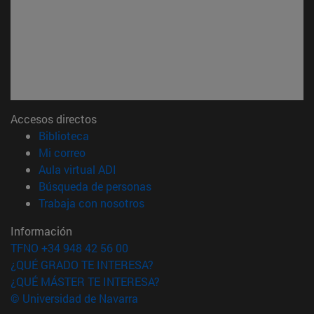
Accesos directos
(abre en nueva ventana)
Biblioteca
(abre en nueva ventana)
Mi correo
(abre en nueva ventana)
Aula virtual ADI
(abre en nueva ventana)
Búsqueda de personas
(abre en nueva ventana)
Trabaja con nosotros
Información
TFNO +34 948 42 56 00
¿QUÉ GRADO TE INTERESA?
¿QUÉ MÁSTER TE INTERESA?
© Universidad de Navarra