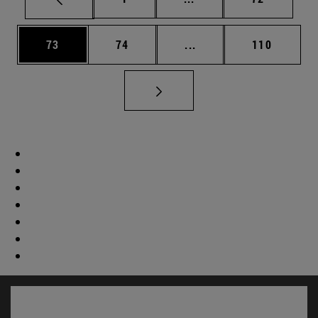
Página
Página
Páginas intermedias U
Página
73
74
...
110