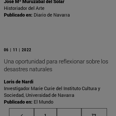
José Mª Muruzábal del Solar
Historiador del Arte
Publicado en:
Diario de Navarra
06 | 11 | 2022
Una oportunidad para reflexionar sobre los
desastres naturales
Loris de Nardi
Investigador Marie Curie del Instituto Cultura y
Sociedad, Universidad de Navarra
Publicado en:
El Mundo
Página
Páginas intermedias Us
Página
1
...
72