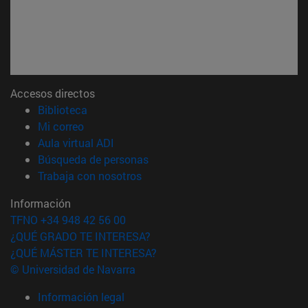
Accesos directos
(abre en nueva ventana)
Biblioteca
(abre en nueva ventana)
Mi correo
(abre en nueva ventana)
Aula virtual ADI
(abre en nueva ventana)
Búsqueda de personas
(abre en nueva ventana)
Trabaja con nosotros
Información
TFNO +34 948 42 56 00
¿QUÉ GRADO TE INTERESA?
¿QUÉ MÁSTER TE INTERESA?
© Universidad de Navarra
Información legal