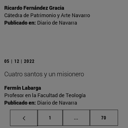
Ricardo Fernández Gracia
Cátedra de Patrimonio y Arte Navarro
Publicado en:
Diario de Navarra
05 | 12 | 2022
Cuatro santos y un misionero
Fermín Labarga
Profesor en la Facultad de Teología
Publicado en:
Diario de Navarra
Página
Páginas intermedias Us
Página
1
...
70