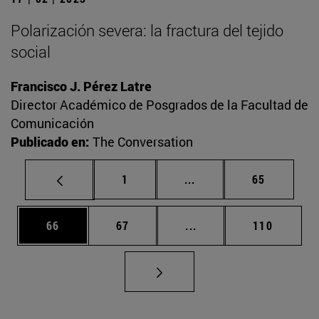
Polarización severa: la fractura del tejido
social
Francisco J. Pérez Latre
Director Académico de Posgrados de la Facultad de
Comunicación
Publicado en:
The Conversation
Página
Páginas intermedias Us
Página
1
...
65
Página
Página
Páginas intermedias U
Página
66
67
...
110