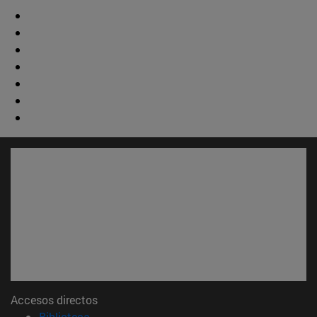
Accesos directos
(abre en nueva ventana)
Biblioteca