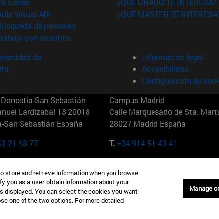
(abre en nueva ventana)
Mi correo
¿QUÉ GRADO TE INTERESA?
(abre en nueva ventana)
Aula virtual ADI
¿QUÉ MÁSTER TE INTERESA
(abre en nueva ventana)
Búsqueda de personas
(abre en nueva ventana)
Trabaja con nosotros
versidad de
Información legal
rra
Accesibilidad
Configuración de coo
Donostia-San Sebastián
Campus Madrid
anuel Lardizabal 13 20018
Calle Marquesado de Sta. Marta
a-San Sebastián España
28027 Madrid España
43 21 98 77
T.
+34 914 51 43 41
Nueva York (IESE)
Campus Munich (IESE)
to store and retrieve information when you browse.
7th St 10019-2201 Nueva York
Maria-Theresia-Straße 15 8167
fy you as a user, obtain information about your
Múnich Alemania
Manage c
is displayed. You can select the cookies you want
oose one of the two options. For more detailed
6 346 8850
T.
+49 89 24209790