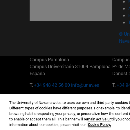
© Uni
Nava
Campus Pamplona
Campus 
Campus Universitario 31009 Pamplona
Pº de M
España
Donosti
T.
+34 948 42 56 00
info@unav.es
T.
+34 9
Campus Madrid (IESE)
Campus 
The University of Navarra website uses our own and third-party cookies 
Camino del Cerro Águila 3 28023
165 W 5
Different types of cookies have different purposes. For example, to identi
Madrid España
EE.UU
browsing habits respecting your privacy, or personalize how the content 
to enable or accept them all. This banner will remain active until you ch
T.
+34 912 11 30 00
T.
+1 64
information about our cookies, please visit our
Cookie Policy.