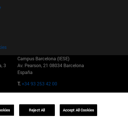
?
kies
Campus Barcelona (IESE)
, 3
Av. Pearson, 21 08034 Barcelona
España
T.
+34 93 253 42 00
Campus Sao Paulo (IESE)
5
Rua Martiniano de Carvalho, 573
01321001 Bela Vista Brasil
ookies
Reject All
Accept All Cookies
T.
+55 11 3177-8300