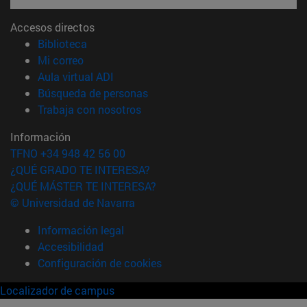
Accesos directos
(abre en nueva ventana)
Biblioteca
(abre en nueva ventana)
Mi correo
(abre en nueva ventana)
Aula virtual ADI
(abre en nueva ventana)
Búsqueda de personas
(abre en nueva ventana)
Trabaja con nosotros
Información
TFNO +34 948 42 56 00
¿QUÉ GRADO TE INTERESA?
¿QUÉ MÁSTER TE INTERESA?
© Universidad de Navarra
Información legal
Accesibilidad
Configuración de cookies
Localizador de campus