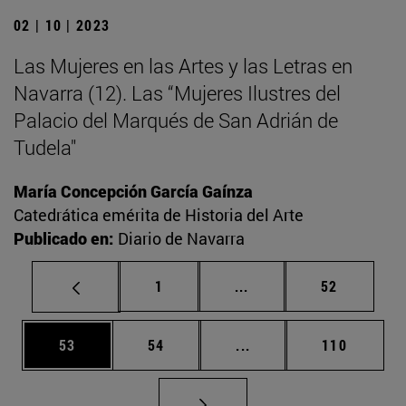
02 | 10 | 2023
Las Mujeres en las Artes y las Letras en
Navarra (12). Las “Mujeres Ilustres del
Palacio del Marqués de San Adrián de
Tudela"
María Concepción García Gaínza
Catedrática emérita de Historia del Arte
Publicado en:
Diario de Navarra
Página
Páginas intermedias Us
Página
1
...
52
Página
Página
Páginas intermedias U
Página
53
54
...
110