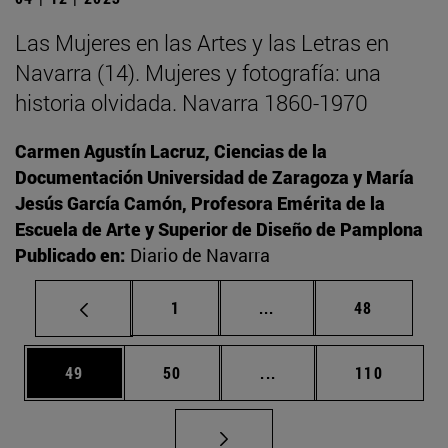
Las Mujeres en las Artes y las Letras en
Navarra (14). Mujeres y fotografía: una
historia olvidada. Navarra 1860-1970
Carmen Agustín Lacruz, Ciencias de la
Documentación Universidad de Zaragoza y María
Jesús García Camón, Profesora Emérita de la
Escuela de Arte y Superior de Diseño de Pamplona
Publicado en:
Diario de Navarra
Página
Páginas intermedias Us
Página
1
...
48
Página
Página
Páginas intermedias U
Página
49
50
...
110