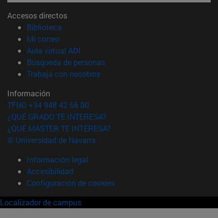
Accesos directos
(abre en nueva ventana)
Biblioteca
(abre en nueva ventana)
Mi correo
(abre en nueva ventana)
Aula virtual ADI
(abre en nueva ventana)
Búsqueda de personas
(abre en nueva ventana)
Trabaja con nosotros
Información
TFNO +34 948 42 56 00
¿QUÉ GRADO TE INTERESA?
¿QUÉ MÁSTER TE INTERESA?
© Universidad de Navarra
Información legal
Accesibilidad
Configuración de cookies
Localizador de campus