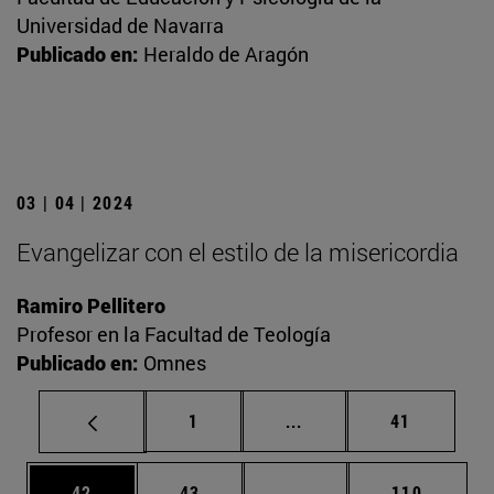
Universidad de Navarra
Publicado en:
Heraldo de Aragón
03 | 04 | 2024
Evangelizar con el estilo de la misericordia
Ramiro Pellitero
Profesor en la Facultad de Teología
Publicado en:
Omnes
Página
Páginas intermedias Us
Página
1
...
41
Página
Página
Páginas intermedias U
Página
42
43
...
110