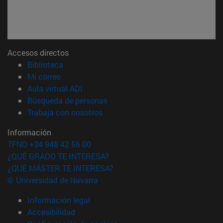
Accesos directos
(abre en nueva ventana)
Biblioteca
(abre en nueva ventana)
Mi correo
(abre en nueva ventana)
Aula virtual ADI
(abre en nueva ventana)
Búsqueda de personas
(abre en nueva ventana)
Trabaja con nosotros
Información
TFNO +34 948 42 56 00
¿QUÉ GRADO TE INTERESA?
¿QUÉ MÁSTER TE INTERESA?
© Universidad de Navarra
Información legal
Accesibilidad