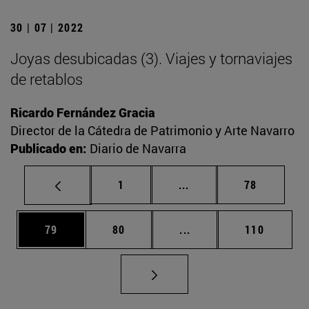
30 | 07 | 2022
Joyas desubicadas (3). Viajes y tornaviajes
de retablos
Ricardo Fernández Gracia
Director de la Cátedra de Patrimonio y Arte Navarro
Publicado en:
Diario de Navarra
Página
Páginas intermedias Us
Página
1
...
78
Página
Página
Páginas intermedias U
Página
79
80
...
110