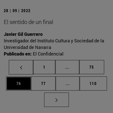
28 | 09 | 2022
El sentido de un final
Javier Gil Guerrero
Investigador del Instituto Cultura y Sociedad de la
Universidad de Navarra
Publicado en:
El Confidencial
Página
Páginas intermedias Us
Página
1
...
75
Página
Página
Páginas intermedias U
Página
76
77
...
110