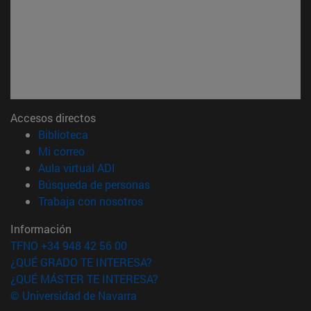
Accesos directos
(abre en nueva ventana)
Biblioteca
(abre en nueva ventana)
Mi correo
(abre en nueva ventana)
Aula virtual ADI
(abre en nueva ventana)
Búsqueda de personas
(abre en nueva ventana)
Trabaja con nosotros
Información
TFNO +34 948 42 56 00
¿QUÉ GRADO TE INTERESA?
¿QUÉ MÁSTER TE INTERESA?
© Universidad de Navarra