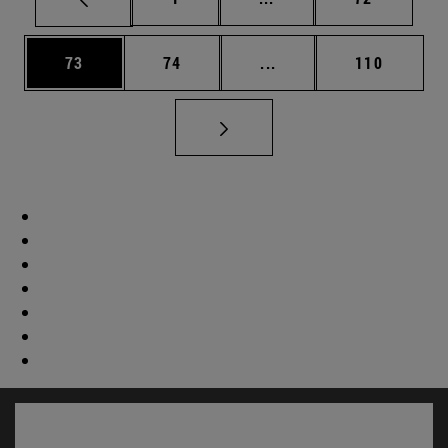
Página
Página
Páginas intermedias U
Página
73
74
...
110