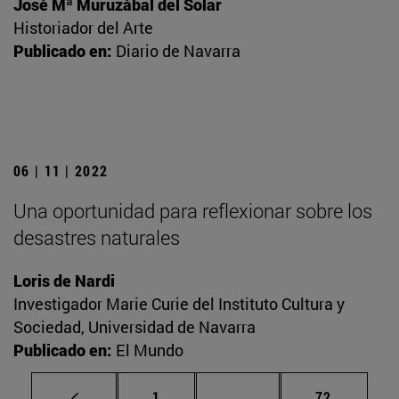
José Mª Muruzábal del Solar
Historiador del Arte
Publicado en:
Diario de Navarra
06 | 11 | 2022
Una oportunidad para reflexionar sobre los
desastres naturales
Loris de Nardi
Investigador Marie Curie del Instituto Cultura y
Sociedad, Universidad de Navarra
Publicado en:
El Mundo
Página
Páginas intermedias Us
Página
1
...
72