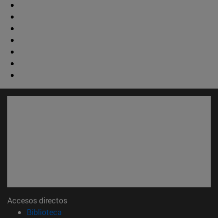
Accesos directos
(abre en nueva ventana)
Biblioteca