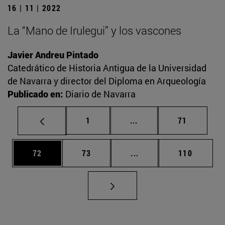
16 | 11 | 2022
La “Mano de Irulegui” y los vascones
Javier Andreu Pintado
Catedrático de Historia Antigua de la Universidad
de Navarra y director del Diploma en Arqueología
Publicado en:
Diario de Navarra
Página
Páginas intermedias Us
Página
1
...
71
Página
Página
Páginas intermedias U
Página
72
73
...
110