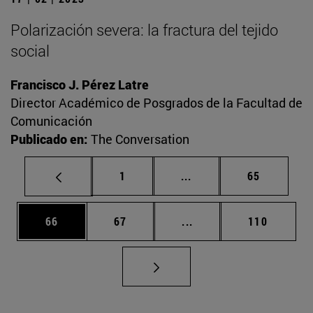
Polarización severa: la fractura del tejido
social
Francisco J. Pérez Latre
Director Académico de Posgrados de la Facultad de
Comunicación
Publicado en:
The Conversation
Página
Páginas intermedias Us
Página
1
...
65
Página
Página
Páginas intermedias U
Página
66
67
...
110