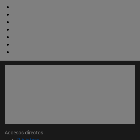
Accesos directos
(abre en nueva ventana)
Biblioteca